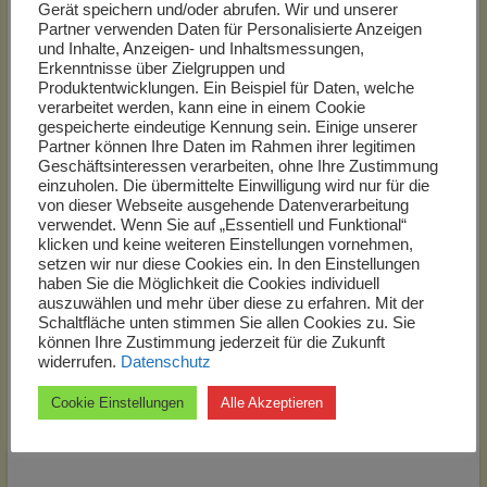
Gerät speichern und/oder abrufen. Wir und unserer
Partner verwenden Daten für Personalisierte Anzeigen
Aus Richtung Berlin kommend – bei
und Inhalte, Anzeigen- und Inhaltsmessungen,
Navigationsgeräten bitte 17419 + Seebad
Erkenntnisse über Zielgruppen und
Ahlbeck eingeben
Produktentwicklungen. Ein Beispiel für Daten, welche
verarbeitet werden, kann eine in einem Cookie
gespeicherte eindeutige Kennung sein. Einige unserer
A 11 in Richtung Prenzlau bis zum Autobahndreieck Uckermark
Partner können Ihre Daten im Rahmen ihrer legitimen
A 20 bis zur Abfahrt Anklam / Insel Usedom
Geschäftsinteressen verarbeiten, ohne Ihre Zustimmung
!!!Achtung – in Anklam hat sich die Beschilderung geändert und
einzuholen. Die übermittelte Einwilligung wird nur für die
auch die Umgehungsstraße ist fertig gestellt – bitte folgen Sie
von dieser Webseite ausgehende Datenverarbeitung
verwendet. Wenn Sie auf „Essentiell und Funktional“
weiter der Beschilderung „Insel Usedom“!!!
klicken und keine weiteren Einstellungen vornehmen,
B 110 in Richtung Insel Usedom, auf der Insel halten Sie sich
setzen wir nur diese Cookies ein. In den Einstellungen
bitte in die Richtung Swinemünde / Ahlbeck
haben Sie die Möglichkeit die Cookies individuell
B 111 über Zirchow weiter auf der L266 über Korswandt bis ins
auszuwählen und mehr über diese zu erfahren. Mit der
Seebad Ahlbeck
Schaltfläche unten stimmen Sie allen Cookies zu. Sie
im Seebad Ahlbeck links abbiegen auf die Lindenstraße
können Ihre Zustimmung jederzeit für die Zukunft
widerrufen.
Datenschutz
Richtung Heringsdorf, gegenüber dem Gemeindeparkplatz
(Bushaltestelle) geht auf der linken Seite eine kleine Stichstraße
Cookie Einstellungen
Alle Akzeptieren
ab, diese fahren Sie bitte rein. Das dritte Haus auf der rechten
Seite ist dann Ziel.