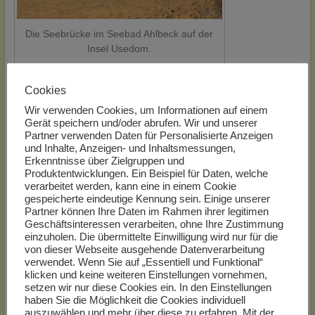
Die Seebrücke im Seebad Ahlbeck auf der
Insel Usedom.
Haben Sie schon gewusst,
Cookies
dass mit der polnischen Stadt
Świnoujście (deutsch:
Swinemünde
)
und
Wir verwenden Cookies, um Informationen auf einem
Gerät speichern und/oder abrufen. Wir und unserer
den drei Kaiserbädern hier nun die längste Promenade von Europa ist?
Partner verwenden Daten für Personalisierte Anzeigen
Im Jahr 2012 wurde die bestehende Strandpromenade der drei
und Inhalte, Anzeigen- und Inhaltsmessungen,
Kaiserbäder, um den polnischen Teil (ca. 3,5 km), erweiterter.
Erkenntnisse über Zielgruppen und
„Grenzenloses“
flanieren auf 12 Kilometer, wie wäre es da mit
Produktentwicklungen. Ein Beispiel für Daten, welche
ausgiebigen Spaziergängen. Ob sportlich aktiv, per Fahrrad oder
verarbeitet werden, kann eine in einem Cookie
gespeicherte eindeutige Kennung sein. Einige unserer
einfach nur gemütlich bummelnd.
Partner können Ihre Daten im Rahmen ihrer legitimen
Wer jedoch glaubt, Seebad Ahlbeck, wäre nur ein Urlaubsort für die
Geschäftsinteressen verarbeiten, ohne Ihre Zustimmung
Sommerzeit, der irrt. Auch im Frühjahr, Herbst und Winter bietet das
einzuholen. Die übermittelte Einwilligung wird nur für die
Seebad genügend Freizeitmöglichkeiten. Seit 1995 gehört als Tradition
von dieser Webseite ausgehende Datenverarbeitung
verwendet. Wenn Sie auf „Essentiell und Funktional“
für hart gesottene Winterurlauber das Eisbaden, in Höhe der Ahlbecker
klicken und keine weiteren Einstellungen vornehmen,
Seebrücke, dazu.
setzen wir nur diese Cookies ein. In den Einstellungen
Unterkunft Mecklenburg-Vorpommern
haben Sie die Möglichkeit die Cookies individuell
und
Ferienwohnungen Spanien
von privat mieten
auszuwählen und mehr über diese zu erfahren. Mit der