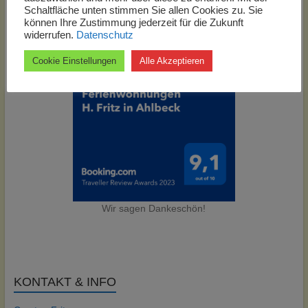
Schaltfläche unten stimmen Sie allen Cookies zu. Sie
http://www.ferienwohnung-kostenlos-eintragen.de
können Ihre Zustimmung jederzeit für die Zukunft
widerrufen.
Datenschutz
Cookie Einstellungen
Alle Akzeptieren
Wir sagen Dankeschön!
KONTAKT & INFO