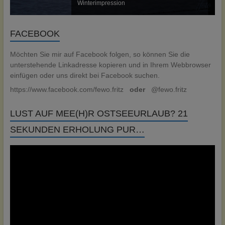
Winterimpression
FACEBOOK
Möchten Sie mir auf Facebook folgen, so können Sie die
unterstehende Linkadresse kopieren und in Ihrem Webbrowser
einfügen oder uns direkt bei Facebook suchen.
https://www.facebook.com/fewo.fritz
oder
@fewo.fritz
LUST AUF MEE(H)R OSTSEEURLAUB? 21
SEKUNDEN ERHOLUNG PUR…
Video-
Player