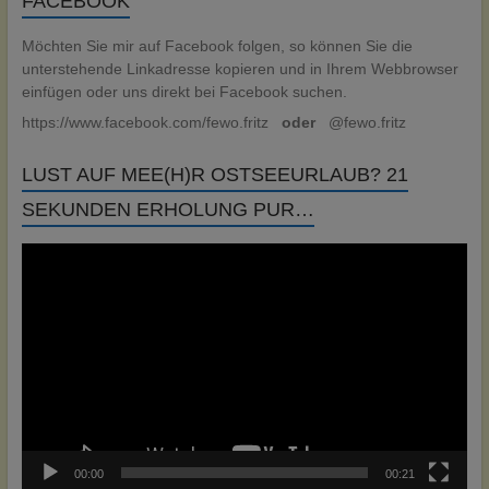
FACEBOOK
Möchten Sie mir auf Facebook folgen, so können Sie die
unterstehende Linkadresse kopieren und in Ihrem Webbrowser
einfügen oder uns direkt bei Facebook suchen.
https://www.facebook.com/fewo.fritz
oder
@fewo.fritz
LUST AUF MEE(H)R OSTSEEURLAUB? 21
SEKUNDEN ERHOLUNG PUR…
Video-
Player
00:00
00:21