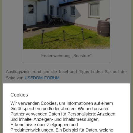
Ferienwohnung „Seestern“
Ausflugsziele rund um die Insel und Tipps finden Sie auf der
Seite von
USEDOM-FORUM
Zusätzliches:
Cookies
~ 1 Pkw-Stellplatz steht pro Wohnung zur Verfügung
Wir verwenden Cookies, um Informationen auf einem
Gerät speichern und/oder abrufen. Wir und unserer
~ WLAN ist für unsere Gäste verfügbar
Partner verwenden Daten für Personalisierte Anzeigen
und Inhalte, Anzeigen- und Inhaltsmessungen,
Die reservierte Ferienwohnung steht Ihnen am
Anreisetag ab
Erkenntnisse über Zielgruppen und
15:00 Uhr
und am
Abreisetag bis 10:00
zur Verfügung. Bei
Produktentwicklungen. Ein Beispiel für Daten, welche